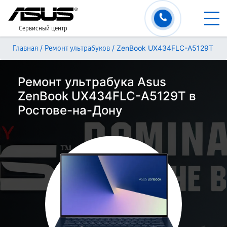
Сервисный центр
/
/
ZenBook UX434FLC-A5129T
Главная
Ремонт ультрабуков
Ремонт ультрабука Asus
ZenBook UX434FLC-A5129T в
Ростове-на-Дону