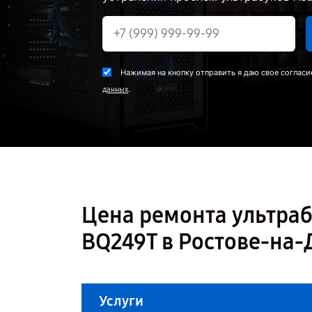
Нажимая на кнопку отправить я даю свое согласи
.
данных
Цена ремонта ультраб
BQ249T в Ростове-на-
Услуги