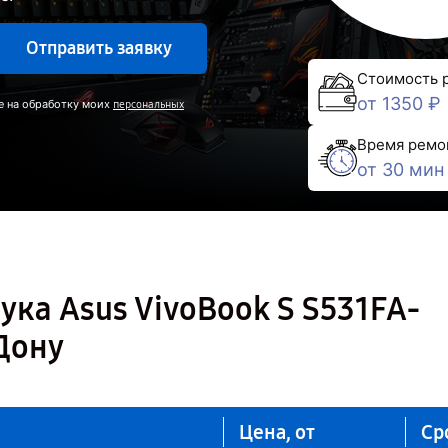
Отправить заявку
Стоимость 
от 1350 ₽
е на обработку моих
персональных
Время ремо
от 30 мин
ука Asus VivoBook S S531FA-
Дону
Цена, от
Ср