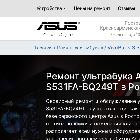
Устройства
Цены на ремонт
Отзывы
Росто
Красноармейская
Ежедневно, с 10
Сервисный центр
/
/
VivoBook S 
Главная
Ремонт ультрабуков
Ремонт ультрабука A
S531FA-BQ249T в Ро
Сервисный ремонт и обслуживание у
S531FA-BQ249T осуществляется как с
базе сервисного центра Asus в Рост
от типа поломки и пожелания клиент
располагает всем нужным оборудова
устранения проблем ультрабуков Asu