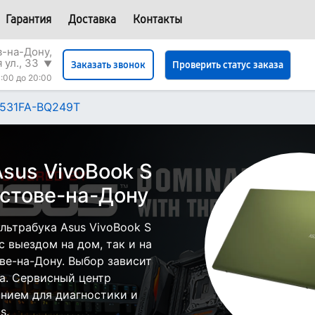
Гарантия
Доставка
Контакты
в-на-Дону,
 ул., 33
▼
Проверить статус заказа
Заказать звонок
:00 до 20:00
S531FA-BQ249T
sus VivoBook S
стове-на-Дону
льтрабука Asus VivoBook S
 выездом на дом, так и на
ове-на-Дону. Выбор зависит
а. Сервисный центр
нием для диагностики и
s.