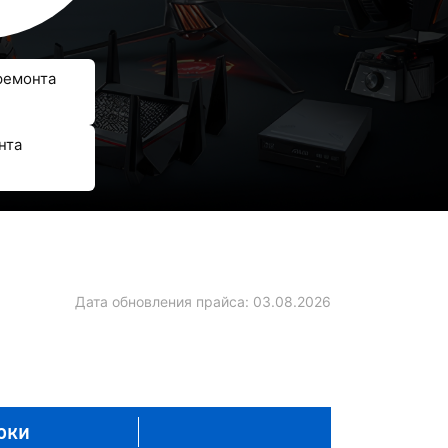
ремонта
нта
Дата обновления прайса:
03.08.2026
оки