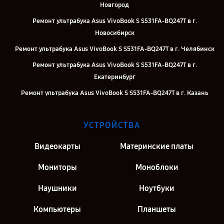
Новгород
Ремонт ультрабука Asus VivoBook S S531FA-BQ247T в г.
Новосибирск
Ремонт ультрабука Asus VivoBook S S531FA-BQ247T в г. Челябинск
Ремонт ультрабука Asus VivoBook S S531FA-BQ247T в г.
Екатеринбург
Ремонт ультрабука Asus VivoBook S S531FA-BQ247T в г. Казань
Ремонт ультрабука Asus VivoBook S S531FA-BQ247T в г. Москва
УСТРОЙСТВА
Ремонт ультрабука Asus VivoBook S S531FA-BQ247T в г. Санкт-
Петербург
Видеокарты
Материнские платы
Мониторы
Моноблоки
Наушники
Ноутбуки
Компьютеры
Планшеты