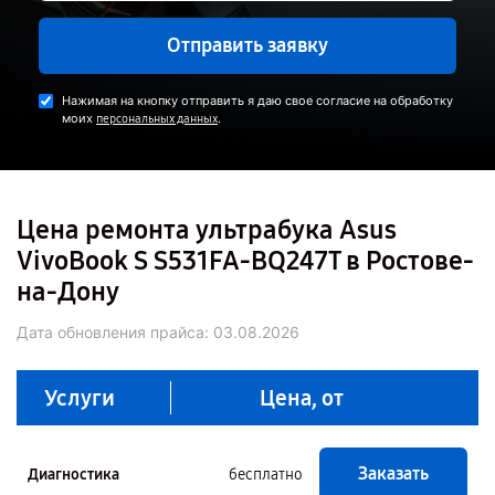
Отправить заявку
Нажимая на кнопку отправить я даю свое согласие на обработку
моих
.
персональных данных
Цена ремонта ультрабука Asus
VivoBook S S531FA-BQ247T в Ростове-
на-Дону
Дата обновления прайса:
03.08.2026
Услуги
Цена, от
Заказать
Диагностика
бесплатно