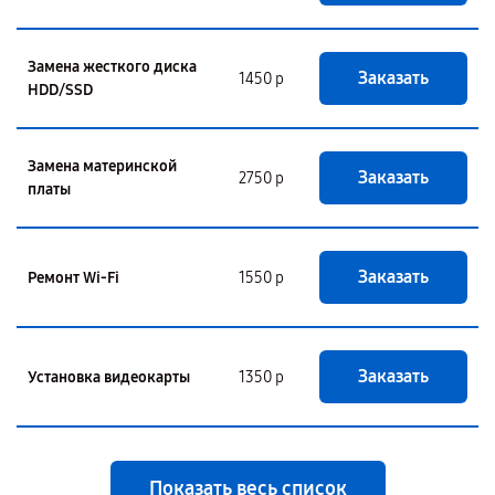
Замена жесткого диска
Заказать
1450 р
HDD/SSD
Замена материнской
Заказать
2750 р
платы
Заказать
Ремонт Wi-Fi
1550 р
Заказать
Установка видеокарты
1350 р
Показать весь список