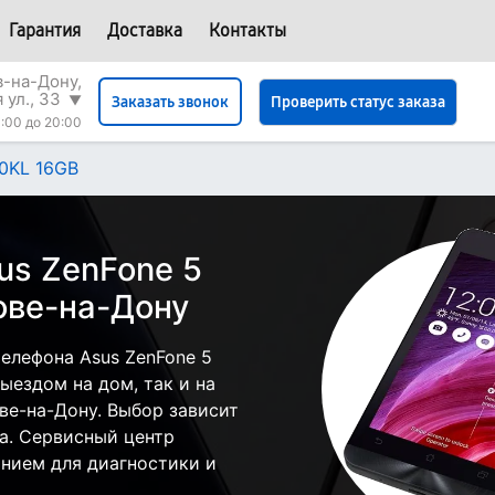
Гарантия
Доставка
Контакты
в-на-Дону,
 ул., 33
▼
Проверить статус заказа
Заказать звонок
:00 до 20:00
0KL 16GB
us ZenFone 5
ове-на-Дону
елефона Asus ZenFone 5
ыездом на дом, так и на
ове-на-Дону. Выбор зависит
а. Сервисный центр
нием для диагностики и