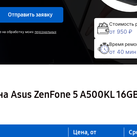
Отправить заявку
Стоимость 
от 950 ₽
е на обработку моих
персональных
Время ремо
от 40 мин
а Asus ZenFone 5 A500KL 16GB
Цена, от
Ср