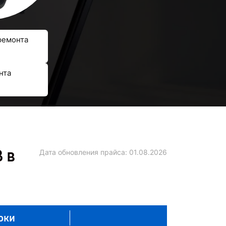
ремонта
нта
 в
Дата обновления прайса:
01.08.2026
оки