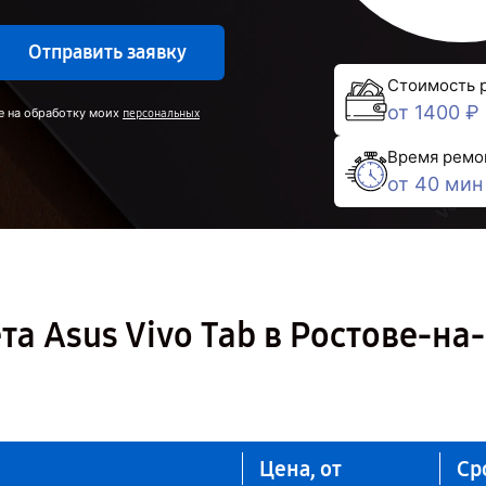
Отправить заявку
Стоимость 
от 1400 ₽
е на обработку моих
персональных
Время ремо
от 40 мин
а Asus Vivo Tab в Ростове-на-
Цена, от
Ср