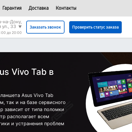
Гарантия
Доставка
Контакты
в-на-Дону,
 ул., 33
▼
Проверить статус заказа
Заказать звонок
:00 до 20:00
s Vivo Tab в
ланшета Asus Vivo Tab
, так и на базе сервисного
ор зависит от типа поломки
тр располагает всем
ики и устранения проблем