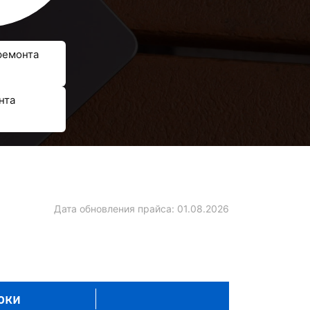
ремонта
нта
Дата обновления прайса:
01.08.2026
оки