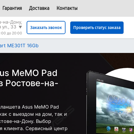
Гарантия
Доставка
Контакты
в-на-Дону,
 ул., 33
▼
Проверить статус заказа
Заказать звонок
:00 до 20:00
rt ME301T 16Gb
sus MeMO Pad
в Ростове-на-
планшета Asus MeMO Pad
ак с выездом на дом, так и
стове-на-Дону. Выбор
я клиента. Сервисный центр