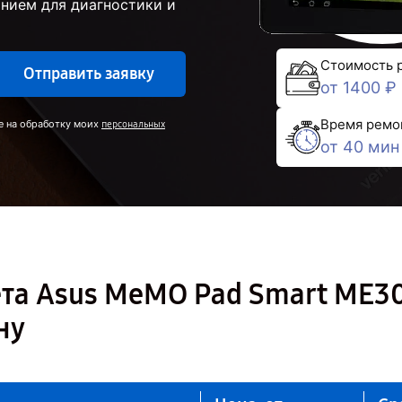
нием для диагностики и
Стоимость 
Отправить заявку
от 1400 ₽
Время ремо
е на обработку моих
персональных
от 40 мин
та Asus MeMO Pad Smart ME3
ну