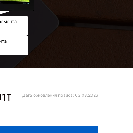
ремонта
нта
01T
Дата обновления прайса:
03.08.2026