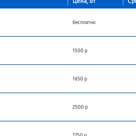
Цена, от
Ср
бесплатно
1500 р
1650 р
2500 р
1750 р