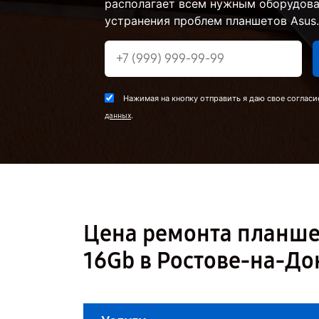
располагает всем нужным оборудова
устранения проблем планшетов Asus.
Нажимая на кнопку отправить я даю свое согласи
.
данных
Цена ремонта планше
16Gb в Ростове-на-До