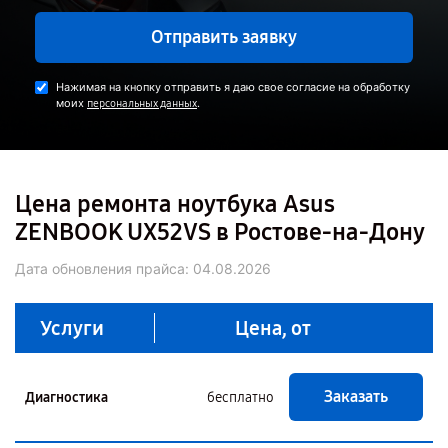
Отправить заявку
Нажимая на кнопку отправить я даю свое согласие на обработку
моих
.
персональных данных
Цена ремонта ноутбука Asus
ZENBOOK UX52VS в Ростове-на-Дону
Дата обновления прайса:
04.08.2026
Услуги
Цена, от
Заказать
Диагностика
бесплатно