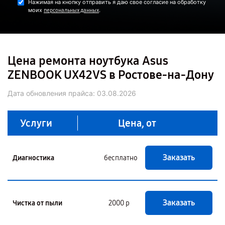
Нажимая на кнопку отправить я даю свое согласие на обработку
моих
.
персональных данных
Цена ремонта ноутбука Asus
ZENBOOK UX42VS в Ростове-на-Дону
Дата обновления прайса:
03.08.2026
Услуги
Цена, от
Заказать
Диагностика
бесплатно
Заказать
Чистка от пыли
2000 р