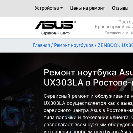
Устройства
Цены на ремонт
Отзывы
Росто
Красноармейская
Ежедневно, с 10
Сервисный центр
/
/
ZENBOOK UX3
Главная
Ремонт ноутбуков
Ремонт ноутбука A
UX303LA в Ростове-
Сервисный ремонт и обслуживание 
UX303LA осуществляется как с выезд
сервисного центра Asus в Ростове-н
типа поломки и пожелания клиента.
располагает всем нужным оборудова
устранения проблем ноутбуков Asus.