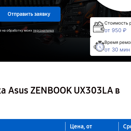
Отправить заявку
Стоимость 
от 950 ₽
е на обработку моих
персональных
Время ремо
от 30 мин
ка Asus ZENBOOK UX303LA в
Цена, от
Ср