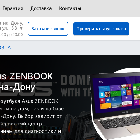
Гарантия
Доставка
Контакты
в-на-Дону,
 ул., 33
▼
Проверить статус заказа
Заказать звонок
:00 до 20:00
03LA
sus ZENBOOK
на-Дону
ноутбука Asus ZENBOOK
ом на дом, так и на базе
а-Дону. Выбор зависит от
 Сервисный центр
нием для диагностики и