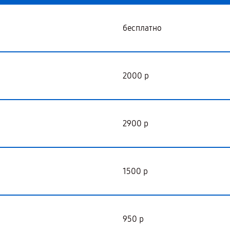
бесплатно
2000 р
2900 р
1500 р
950 р