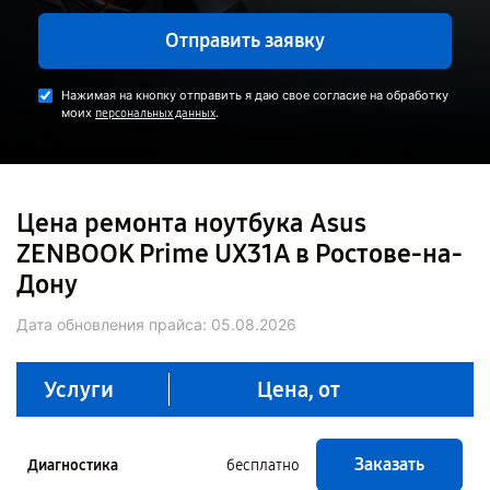
Отправить заявку
Нажимая на кнопку отправить я даю свое согласие на обработку
моих
.
персональных данных
Цена ремонта ноутбука Asus
ZENBOOK Prime UX31A в Ростове-на-
Дону
Дата обновления прайса:
05.08.2026
Услуги
Цена, от
Заказать
Диагностика
бесплатно