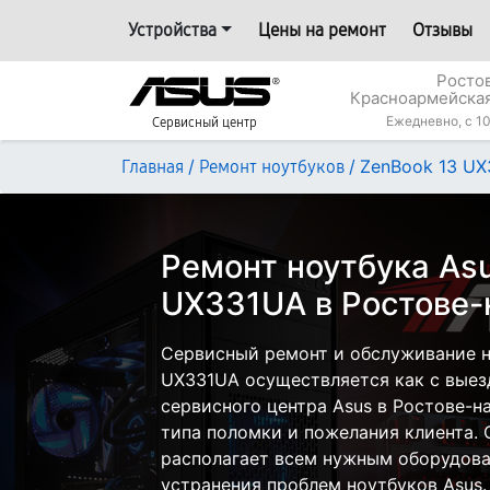
Устройства
Цены на ремонт
Отзывы
Росто
Красноармейская
Ежедневно, с 10
Сервисный центр
/
/
ZenBook 13 U
Главная
Ремонт ноутбуков
Ремонт ноутбука As
UX331UA в Ростове-
Сервисный ремонт и обслуживание н
UX331UA осуществляется как с выезд
сервисного центра Asus в Ростове-н
типа поломки и пожелания клиента.
располагает всем нужным оборудова
устранения проблем ноутбуков Asus.