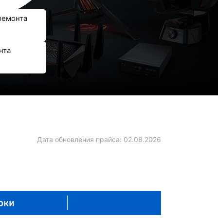
ремонта
нта
Дата обновления прайса:
02.08.2026
оки