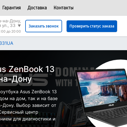
Гарантия
Доставка
Контакты
в-на-Дону,
 ул., 33
▼
Проверить статус заказа
Заказать звонок
:00 до 20:00
X331UA
us ZenBook 13
на-Дону
оутбука Asus ZenBook 13
ом на дом, так и на базе
а-Дону. Выбор зависит от
 Сервисный центр
нием для диагностики и