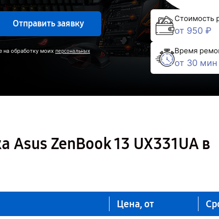
Стоимость 
Отправить заявку
от 950 ₽
Время ремо
е на обработку моих
персональных
от 30 мин
а Asus ZenBook 13 UX331UA в
Цена, от
Ср