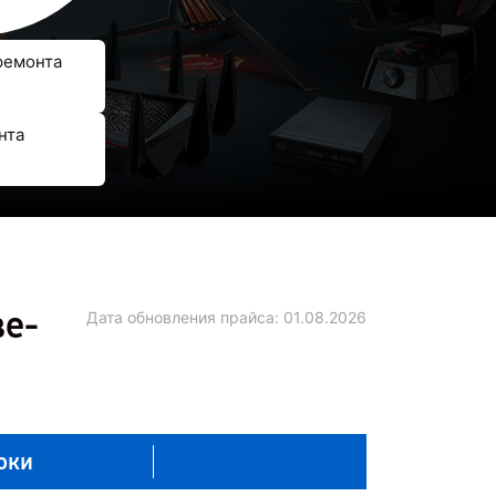
ремонта
нта
ве-
Дата обновления прайса:
01.08.2026
оки