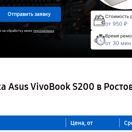
Отправить заявку
Стоимость 
от 950 ₽
е на обработку моих
персональных
Время ремо
от 30 мин
а Asus VivoBook S200 в Росто
Цена, от
Ср