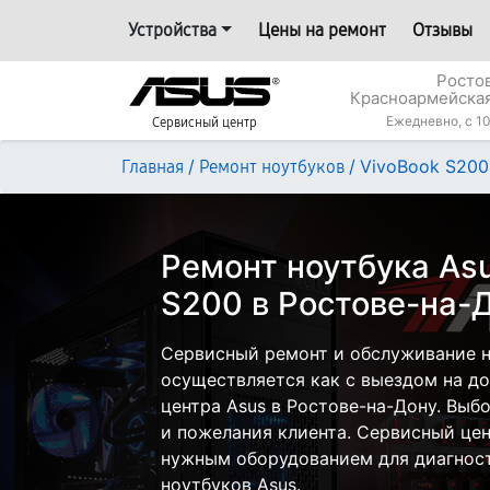
Устройства
Цены на ремонт
Отзывы
Росто
Красноармейская
Ежедневно, с 10
Сервисный центр
/
/
VivoBook S200
Главная
Ремонт ноутбуков
Ремонт ноутбука Asu
S200 в Ростове-на-
Сервисный ремонт и обслуживание н
осуществляется как с выездом на дом
центра Asus в Ростове-на-Дону. Выб
и пожелания клиента. Сервисный цен
нужным оборудованием для диагност
ноутбуков Asus.