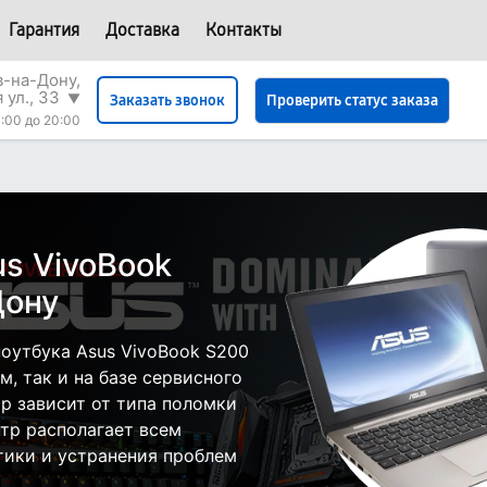
Гарантия
Доставка
Контакты
в-на-Дону,
 ул., 33
▼
Проверить статус заказа
Заказать звонок
:00 до 20:00
s VivoBook
Дону
оутбука Asus VivoBook S200
, так и на базе сервисного
ор зависит от типа поломки
тр располагает всем
ики и устранения проблем