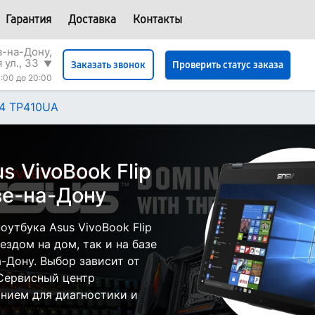
Гарантия
Доставка
Контакты
в-на-Дону,
 ул., 33
▼
Проверить статус заказа
Заказать звонок
:00 до 20:00
14 TP410UA
s VivoBook Flip
ве-на-Дону
утбука Asus VivoBook Flip
здом на дом, так и на базе
а-Дону. Выбор зависит от
 Сервисный центр
нием для диагностики и