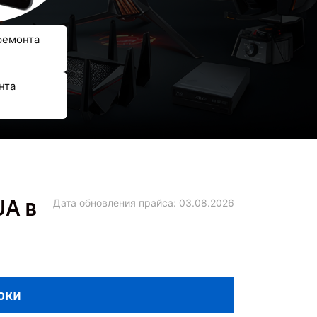
ремонта
нта
UA в
Дата обновления прайса:
03.08.2026
оки