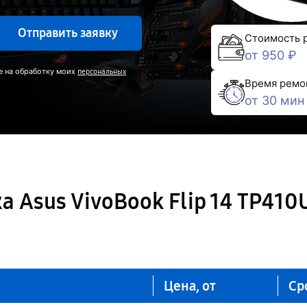
Отправить заявку
Стоимость 
от 950 ₽
е на обработку моих
персональных
Время ремо
от 30 мин
 Asus VivoBook Flip 14 TP410
Цена, от
Ср