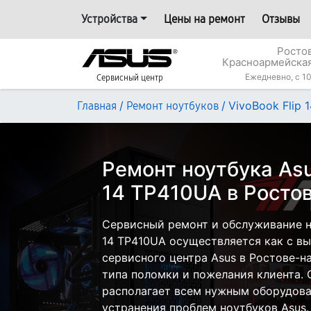
Устройства
Цены на ремонт
Отзывы
Росто
Красноармейская
Ежедневно, с 10
Сервисный центр
/
/
VivoBook Flip 
Главная
Ремонт ноутбуков
Ремонт ноутбука Asu
14 TP410UA в Росто
Сервисный ремонт и обслуживание но
14 TP410UA осуществляется как с вые
сервисного центра Asus в Ростове-н
типа поломки и пожелания клиента.
располагает всем нужным оборудова
устранения проблем ноутбуков Asus.