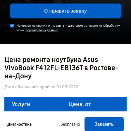
Отправить заявку
Нажимая на кнопку отправить я даю свое согласие на обработку
моих
.
персональных данных
Цена ремонта ноутбука Asus
VivoBook F412FL-EB136T в Ростове-
на-Дону
Дата обновления прайса:
01.08.2026
Услуги
Цена, от
Заказать
Диагностика
бесплатно