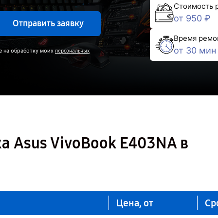
Стоимость 
от 950 ₽
Отправить заявку
Время ремо
от 30 мин
е на обработку моих
персональных
а Asus VivoBook E403NA в
Цена, от
Ср