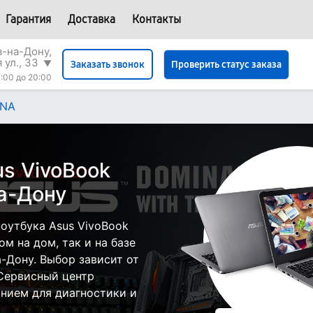
Гарантия
Доставка
Контакты
в-на-Дону,
 ул., 33
▼
Проверить статус заказа
Заказать звонок
:00 до 20:00
3NA
s VivoBook
а-Дону
оутбука Asus VivoBook
м на дом, так и на базе
а-Дону. Выбор зависит от
 Сервисный центр
нием для диагностики и