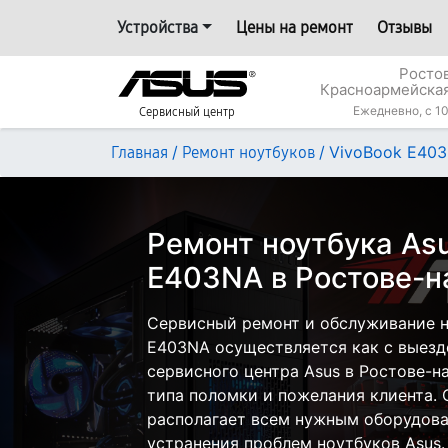
Устройства
Цены на ремонт
Отзывы
Росто
Красноармейская
Ежедневно, с 10
Сервисный центр
/
/
VivoBook E40
Главная
Ремонт ноутбуков
Ремонт ноутбука Asu
E403NA в Ростове-н
Сервисный ремонт и обслуживание н
E403NA осуществляется как с выездо
сервисного центра Asus в Ростове-н
типа поломки и пожелания клиента.
располагает всем нужным оборудова
устранения проблем ноутбуков Asus.