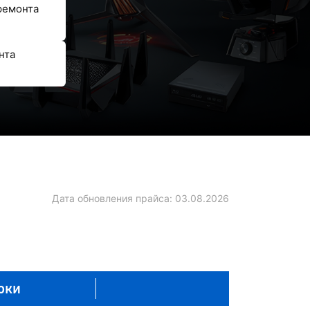
ремонта
нта
Дата обновления прайса:
03.08.2026
оки