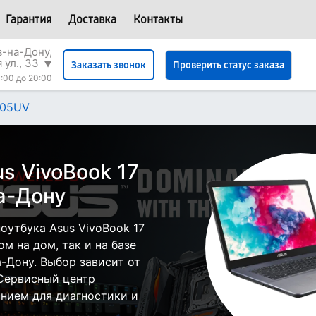
Гарантия
Доставка
Контакты
в-на-Дону,
 ул., 33
▼
Проверить статус заказа
Заказать звонок
:00 до 20:00
705UV
s VivoBook 17
а-Дону
оутбука Asus VivoBook 17
м на дом, так и на базе
а-Дону. Выбор зависит от
 Сервисный центр
нием для диагностики и