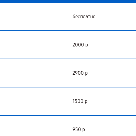
бесплатно
2000 р
2900 р
1500 р
950 р