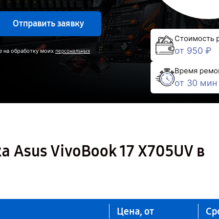
Отправить заявку
Стоимость 
от 950 ₽
е на обработку моих
персональных
Время ремо
от 30 мин
а Asus VivoBook 17 X705UV в
Цена, от
Ср