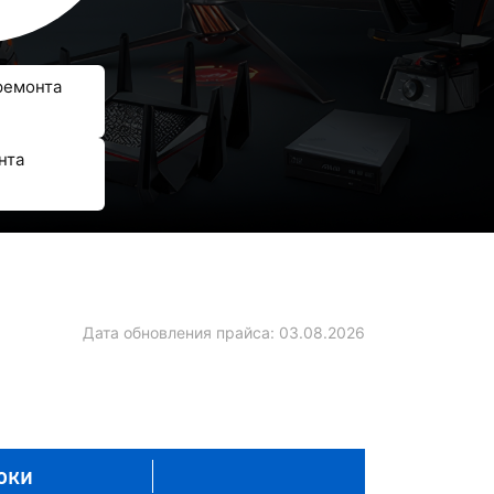
ремонта
нта
Дата обновления прайса:
03.08.2026
оки