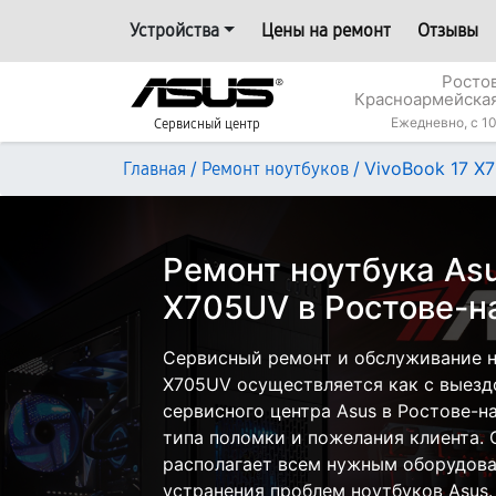
Устройства
Цены на ремонт
Отзывы
Росто
Красноармейская
Ежедневно, с 10
Сервисный центр
/
/
VivoBook 17 X
Главная
Ремонт ноутбуков
Ремонт ноутбука Asu
X705UV в Ростове-н
Сервисный ремонт и обслуживание н
X705UV осуществляется как с выездо
сервисного центра Asus в Ростове-н
типа поломки и пожелания клиента.
располагает всем нужным оборудова
устранения проблем ноутбуков Asus.