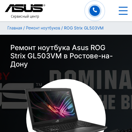
Сервисный центр
/
/
ROG Strix GL503VM
Главная
Ремонт ноутбуков
Ремонт ноутбука Asus ROG
Strix GL503VM в Ростове-на-
Дону