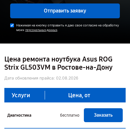
Отправить заявку
Нажимая на кнопку отправить я даю свое согласие на обработку
моих
.
персональных данных
Цена ремонта ноутбука Asus ROG
Strix GL503VM в Ростове-на-Дону
Дата обновления прайса:
02.08.2026
Услуги
Цена, от
Заказать
Диагностика
бесплатно