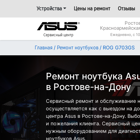
Устройства
Цены на ремонт
Отзывы
Росто
Красноармейская
Ежедневно, с 10
Сервисный центр
/
/
ROG G703GS
Главная
Ремонт ноутбуков
Ремонт ноутбука A
в Ростове-на-Дону
Сервисный ремонт и обслуживание 
осуществляется как с выездом на дом
центра Asus в Ростове-на-Дону. Выб
и пожелания клиента. Сервисный цен
нужным оборудованием для диагност
ноутбуков Asus.