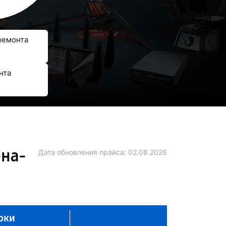
ремонта
нта
-на-
Дата обновления прайса:
02.08.2026
оки