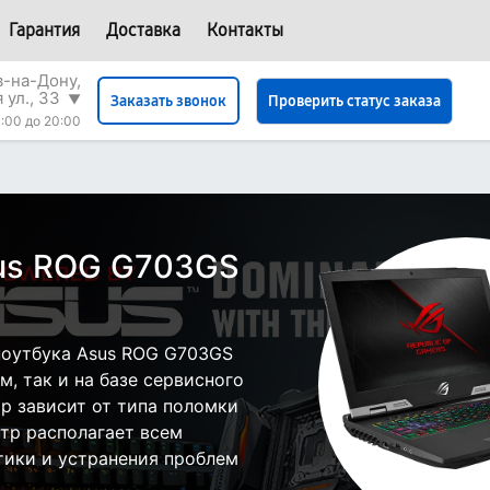
Гарантия
Доставка
Контакты
в-на-Дону,
 ул., 33
▼
Проверить статус заказа
Заказать звонок
:00 до 20:00
sus ROG G703GS
ноутбука Asus ROG G703GS
, так и на базе сервисного
ор зависит от типа поломки
тр располагает всем
ики и устранения проблем