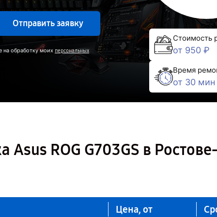
Отправить заявку
Стоимость 
от 950 ₽
е на обработку моих
персональных
Время ремо
от 30 мин
а Asus ROG G703GS в Ростове
Цена, от
Ср