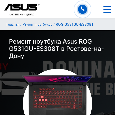
Сервисный центр
/
/
ROG G531GU-ES308T
Главная
Ремонт ноутбуков
Ремонт ноутбука Asus ROG
G531GU-ES308T в Ростове-на-
Дону