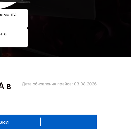
ремонта
нта
A в
Дата обновления прайса:
03.08.2026
оки