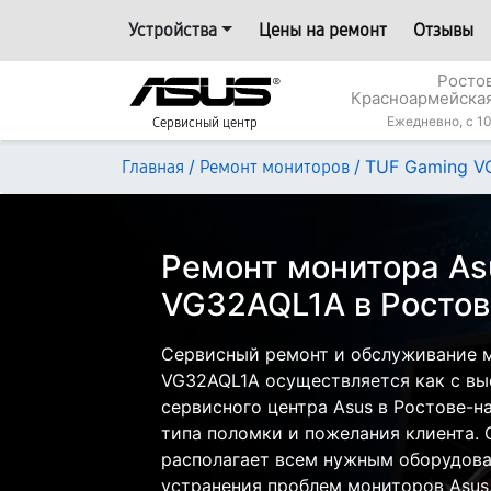
Устройства
Цены на ремонт
Отзывы
Росто
Красноармейская
Ежедневно, с 10
Сервисный центр
/
/
TUF Gaming V
Главная
Ремонт мониторов
Ремонт монитора As
VG32AQL1A в Ростов
Сервисный ремонт и обслуживание 
VG32AQL1A осуществляется как с вые
сервисного центра Asus в Ростове-н
типа поломки и пожелания клиента.
располагает всем нужным оборудова
устранения проблем мониторов Asus