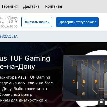
Гарантия
Доставка
Контакты
в-на-Дону,
 ул., 33
▼
Проверить статус заказа
Заказать звонок
:00 до 20:00
G32AQL1A
us TUF Gaming
е-на-Дону
монитора Asus TUF Gaming
здом на дом, так и на базе
а-Дону. Выбор зависит от
 Сервисный центр
нием для диагностики и
.