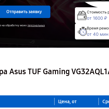
Отправить заявку
Стоимость 
от 1600 ₽
е на обработку моих
персональных
Время ремо
от 40 мин
ра Asus TUF Gaming VG32AQL1
Цена, от
Ср